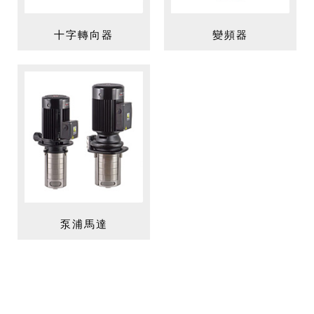
十字轉向器
變頻器
泵浦馬達