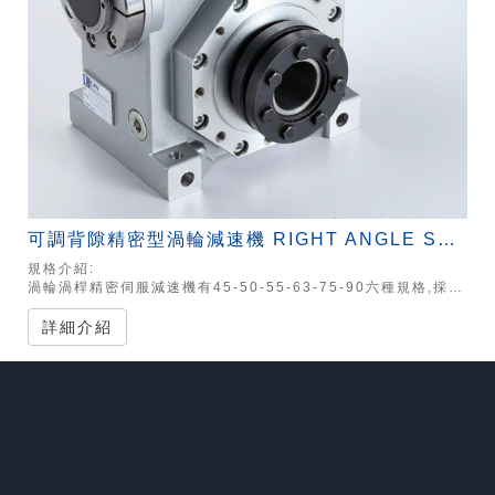
可調背隙精密型渦輪減速機 RIGHT ANGLE SERVO GEARHEADS
規格介紹:
渦輪渦桿精密伺服減速機有45-50-55-63-75-90六種規格,採用雙導程渦桿傳動,渦桿的左右齒面使用不同的導程角,引起齒後的漸變,這樣就可以移動渦桿調嚙合間隙 精密度1~4弧分
詳細介紹