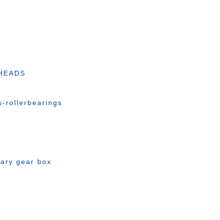
HEADS
ollerbearings
ary gear box