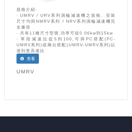
規格介紹:
‧ UMRV / URV系列渦輪減速機之規格、安裝
尺寸均與NMRV系列 / NRV系列渦輪減速機完
全兼容
‧ 共有11種尺寸型號,功率可從0.06kw到15kw
‧ 單段減速比從5到100,可與PC搭配(PC-
UMRV系列)或兩台搭配(UMRV-UMRV系列)以
達到更高速比
查看
UMRV