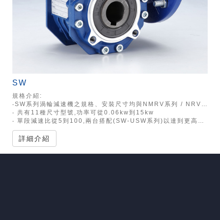
SW
規格介紹:
‧SW系列渦輪減速機之規格、安裝尺寸均與NMRV系列 / NRV系列渦輪減速機完全兼容
‧ 共有11種尺寸型號,功率可從0.06kw到15kw
‧ 單段減速比從5到100,兩台搭配(SW-USW系列)以達到更高速比
詳細介紹