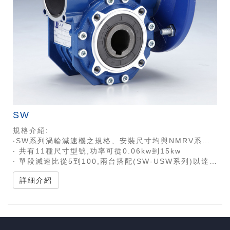
SW
規格介紹:
‧SW系列渦輪減速機之規格、安裝尺寸均與NMRV系列 / NRV系列渦輪減速機完全兼容
‧ 共有11種尺寸型號,功率可從0.06kw到15kw
‧ 單段減速比從5到100,兩台搭配(SW-USW系列)以達到更高速比
詳細介紹