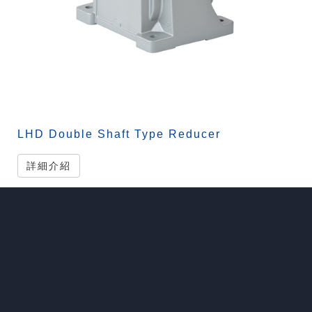
LHD Double Shaft Type Reducer
詳細介紹