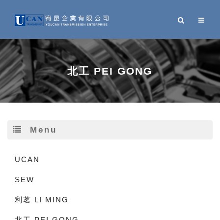
北工 PEI GONG
Menu
UCAN
SEW
利茗 LI MING
北工 PEI GONG