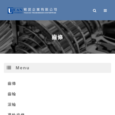
齒條
Menu
齒條
齒輪
滾輪
導軌齒條