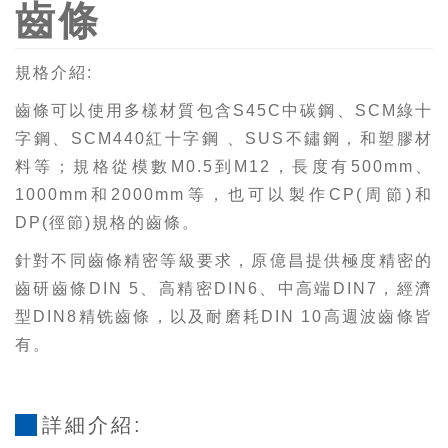
齒條
規格介紹:
齒條可以使用多樣材質包含S45C中碳鋼、SCM綠十
字鋼、SCM440紅十字鋼 、SUS不鏽鋼，和塑膠材
料等；規格從模數M0.5到M12，長度有500mm、
1000mm和2000mm等，也可以製作CP(周節)和
DP(徑節)規格的齒條。
針對不同齒條精密等級要求，原億昌提供極度精密的
齒研齒條DIN 5、高精密DIN6、中高端DIN7，經濟
型DIN8精铣齒條，以及耐磨耗DIN 10高週波齒條皆
有。
詳細介紹: