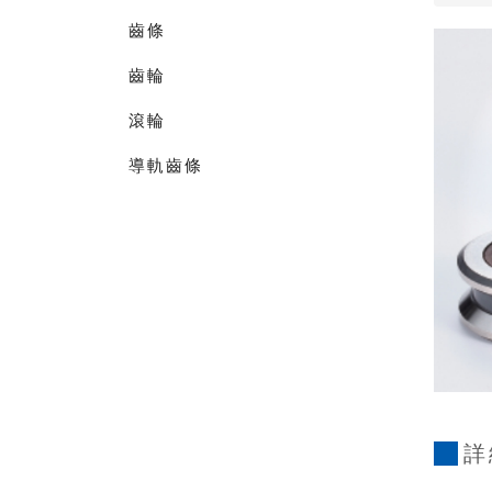
齒條
齒輪
滾輪
導軌齒條
詳