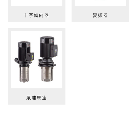
十字轉向器
變頻器
泵浦馬達