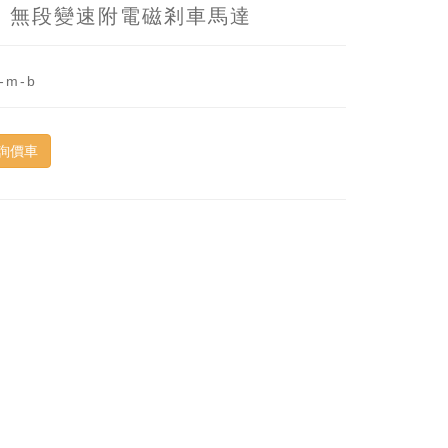
型 無段變速附電磁剎車馬達
-m-b
詢價車