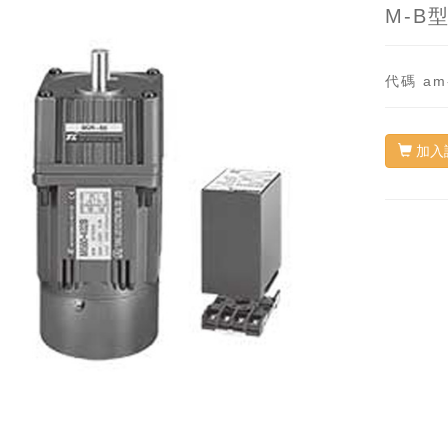
M-B
代碼
am
加入