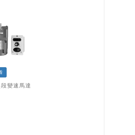
看
無段變速馬達