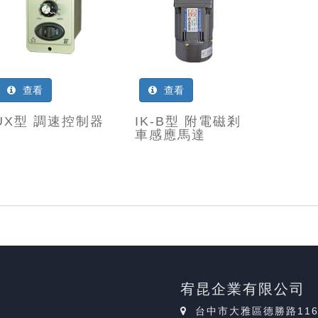
查看
查看
UX型 調速控制器
IK-B型 附電磁剎
車感應馬達
宥昆企業有限公司
台中市大雅區德勝路11