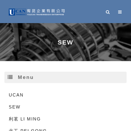
SEW
Menu
UCAN
SEW
利茗 LI MING
北工 PEI GONG