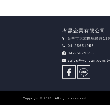
宥昆企業有限公司
台中市大雅區德勝路11
04-25651955
04-25679615
sales@yo-can.com.t
Copyright © 2020 . All rights reserved.