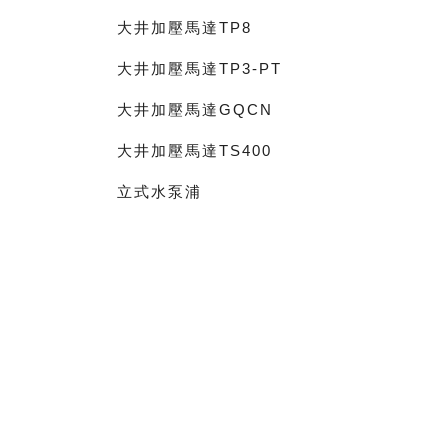
大井加壓馬達TP8
大井加壓馬達TP3-PT
大井加壓馬達GQCN
大井加壓馬達TS400
立式水泵浦