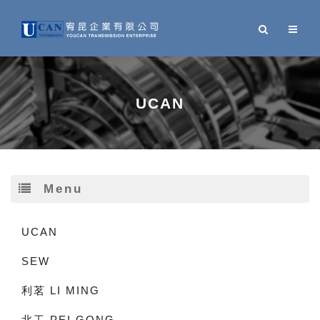
UCAN
Menu
UCAN
SEW
利茗 LI MING
北工 PEI GONG