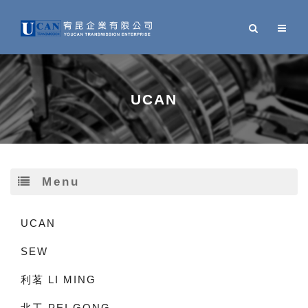
UCAN
Menu
UCAN
SEW
利茗 LI MING
北工 PEI GONG