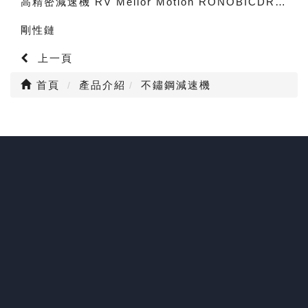
高精密減速機 RV Melior Motion RONOBICDRIVE planetary gear box
剛性鏈
上一頁
首頁
產品介紹
不鏽鋼減速機