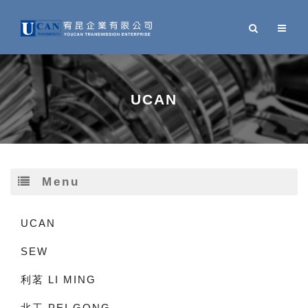
UCAN
Menu
UCAN
SEW
利茗 LI MING
北工 PEI GONG