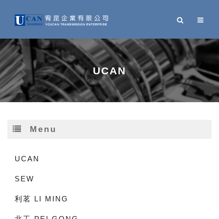
UCAN
Menu
UCAN
SEW
利茗 LI MING
北工 PEI GONG